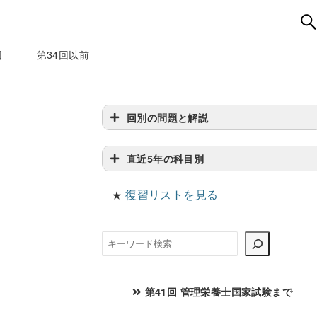
回
第34回以前
回別の問題と解説
直近5年の科目別
復習リストを見る
★
検
索
第41回 管理栄養士国家試験まで