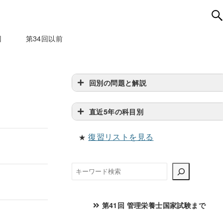
回
第34回以前
回別の問題と解説
直近5年の科目別
復習リストを見る
★
検
索
第41回 管理栄養士国家試験まで