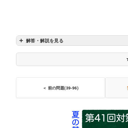
解答・解説を見る
〇
＜ 前の問題(39-96)
ショック相
反ショック
ショック相
交感神経活動が低下する
血