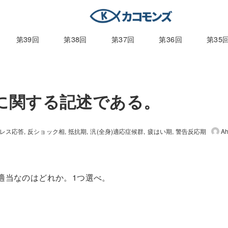
第39回
第38回
第37回
第36回
第35
候群に関する記述である。
レス応答
反ショック相
抵抗期
汎(全身)適応症候群
疲はい期
警告反応期
Ah
適当なのはどれか。
1
つ選べ。