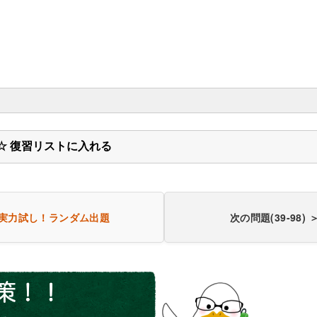
☆ 復習リストに入れる
実力試し！
ランダム出題
次の問題(39-98) 
相
圧、体温、心拍数、血糖値などが低下