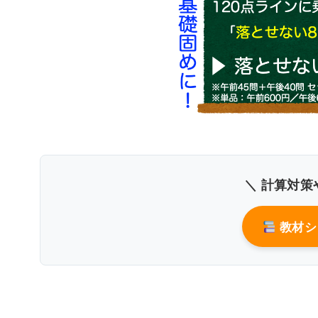
上
反ショック相
交感神経活動が亢進
増加
抵抗期
副腎皮質ホルモン
分
＼ 計算対策
教材シ
低下
疲はい期