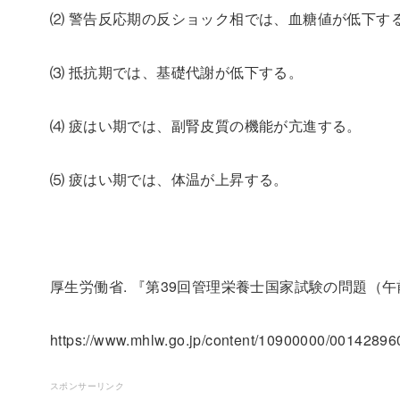
⑵ 警告反応期の反ショック相では、血糖値が低下す
⑶ 抵抗期では、基礎代謝が低下する。
⑷ 疲はい期では、副腎皮質の機能が亢進する。
⑸ 疲はい期では、体温が上昇する。
厚生労働省. 『第39回管理栄養士国家試験の問題（午前の
https://www.mhlw.go.jp/content/10900000/00142
スポンサーリンク