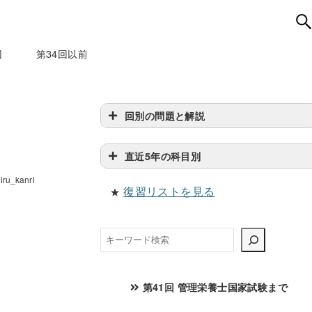
回
第34回以前
回別の問題と解説
直近5年の科目別
iru_kanri
復習リストを見る
★
検
索
第41回 管理栄養士国家試験まで