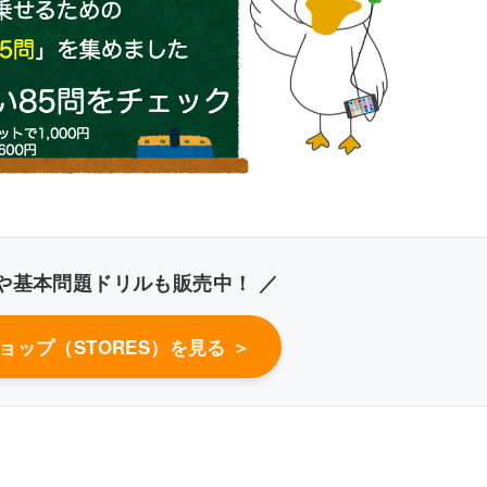
昇
血圧、体温、心拍数、血糖値などが上昇
泌が増加
や基本問題ドリルも販売中！ ／
ョップ（STORES）を見る ＞