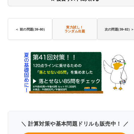
安静時
倍エネルギーを消費する活動
実力試し！
＜ 前の問題(39-80)
次の問題(39-82) 
ランダム出題
2時間安静にしているときのエネルギー消費量
それを5倍にすれば良い
＼ 計算対策や基本問題ドリルも販売中！ ／