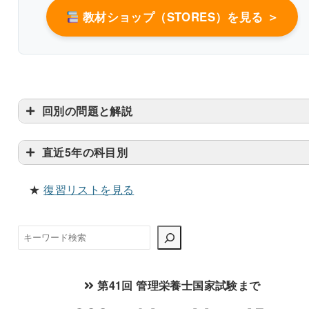
教材ショップ（STORES）を見る ＞
基礎代謝基準値22.0kcal/kg 体重/日
体重
50kg
1100kcal/日
回別の問題と解説
直近5年の科目別
★
復習リストを見る
検
索
100.8 kcal/2時間
第41回 管理栄養士国家試験まで