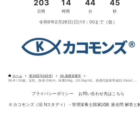
令和9年2月28日(日)10：00まで（仮）
2時間安静にしているときのエネルギー消費量
それを
5倍
にすれば良い
100.8 kcal/2時間
×
5
＝
504kcal
〇
ホーム
第39回(2025年)
39-基礎栄養学
39-81 35歳、女性。身長158cm、体重50kg、20.0kg/m2。基礎代謝基準値22.0kcal/kg 体重/日、安静時代謝量は基礎代謝量の1.1倍。5.0メッツの活動を2時間行った。その2時間の総エネルギー消費量(kcal)として、最も適当なのはどれか。
プライバシーポリシー
お問い合わせ先はこちら
© カコモンズ（旧 Nスタディ）－管理栄養士国家試験 過去問 解答と解