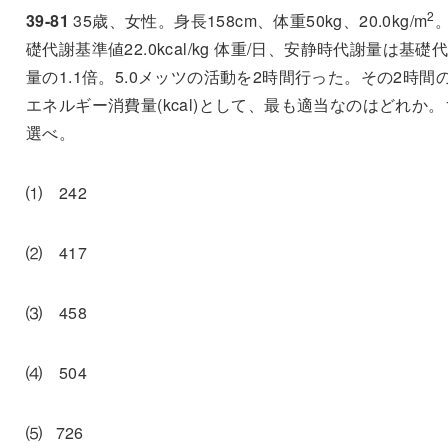
2
39-81
35歳、女性。身長
158cm
、体重
50kg、20.
0kg/m
礎代謝基準値
22.0kcal/kg
体重
/
日、安静時代謝量は基礎
量の
1.1
倍。
5.0
メッツの活動を
2
時間行った。その
2
時間
エネルギー消費量
(kcal)
として、最も適当なのはどれか。
選べ。
⑴
242
⑵
417
⑶
458
⑷
504
⑸
726