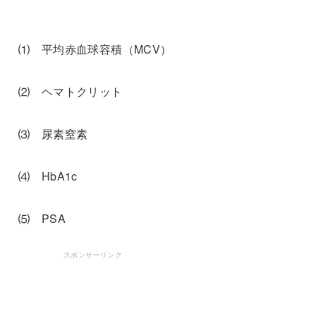
⑴ 平均赤血球容積（MCV）
⑵ ヘマトクリット
⑶ 尿素窒素
⑷ HbA1c
⑸ PSA
スポンサーリンク