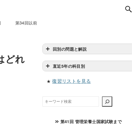
回
第34回以前
回別の問題と解説
はどれ
直近5年の科目別
復習リストを見る
★
検
索
第41回 管理栄養士国家試験まで