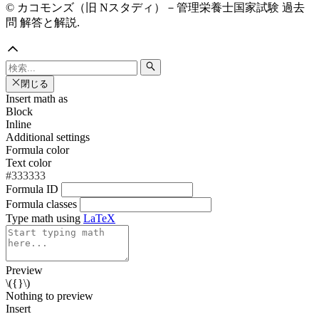
© カコモンズ（旧 Nスタディ）－管理栄養士国家試験 過去
問 解答と解説.
閉じる
Insert math as
Block
Inline
Additional settings
Formula color
Text color
#333333
Formula ID
Formula classes
Type math using
LaTeX
Preview
\({}\)
Nothing to preview
Insert