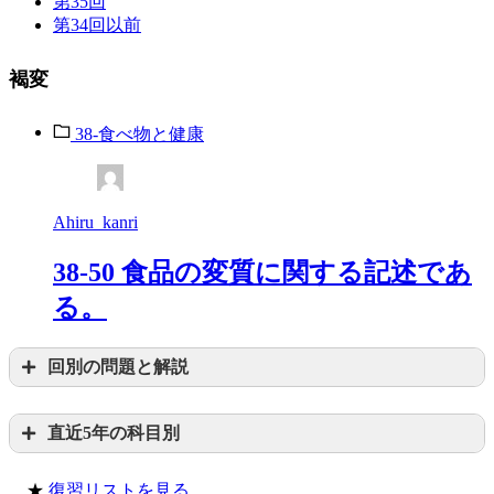
第35回
第34回以前
褐変
38-食べ物と健康
Ahiru_kanri
38-50 食品の変質に関する記述であ
る。
回別の問題と解説
直近5年の科目別
★
復習リストを見る