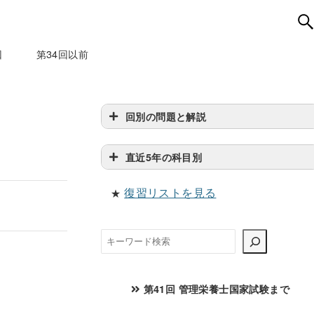
回
第34回以前
回別の問題と解説
直近5年の科目別
復習リストを見る
★
検
索
第41回 管理栄養士国家試験まで