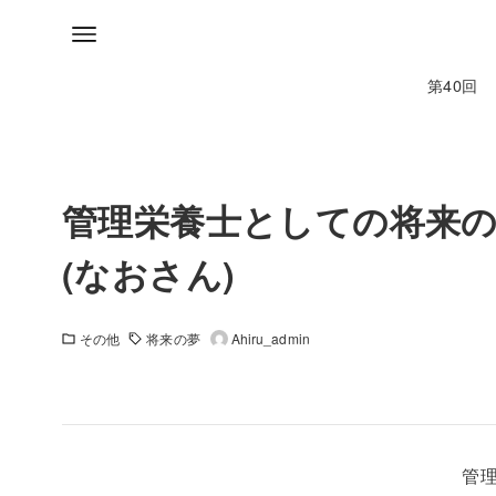
第40回
管理栄養士としての将来の
(なおさん)
その他
将来の夢
Ahiru_admin
管