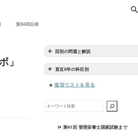
回
第34回以前
回別の問題と解説
ボ」
直近5年の科目別
復習リストを見る
★
検
索
第41回 管理栄養士国家試験まで