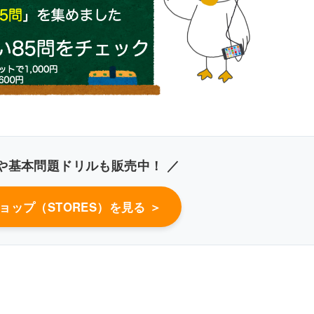
が多い
や基本問題ドリルも販売中！ ／
ョップ（STORES）を見る ＞
0％