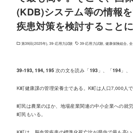
(KDB)システム等の情
疾患対策を検討すること
第39回(2025年)
39-応用力試験
39-応用力試験
健康保険組合
全
39-193, 194, 195
次の文を読み「
193
」、「
194
」、
K町健康課の管理栄養士である。
K
町は人口
7,000
人
町民は農業のほか、地場産業関連の中小企業への就
町民もいる。
K
町は、脳血管疾患の標準化死亡比が県内で最も高い