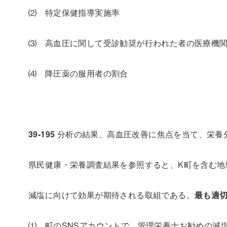
⑵ 特定保健指導実施率
⑶ 高血圧に関して受診勧奨が行われた者の医療機
⑷ 降圧薬の服用者の割合
39-195
分析の結果、高血圧改善に焦点を当て、栄養
県民健康・栄養調査結果を参照すると、
K
町を含む地
減塩に向けて効果が期待される取組である。
最も適
⑴ 町の
SNS
アカウントで、管理栄養士お勧めの減