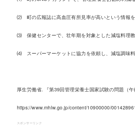
⑵ 町の広報誌に高血圧有所見率が高いという情報
⑶ 保健センターで、壮年期を対象とした減塩料理
⑷ スーパーマーケットに協力を依頼し、減塩調味
厚生労働省. 『第39回管理栄養士国家試験の問題（午後の
https://www.mhlw.go.jp/content/10900000/00142
スポンサーリンク