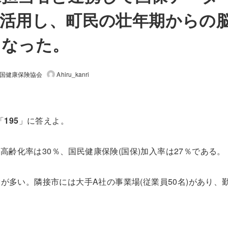
報を活用し、町民の壮年期からの
になった。
国健康保険協会
Ahiru_kanri
「
195
」に答えよ。
で高齢化率は
30
％、国民健康保険
(
国保
)
加入率は
27
％である。
労が多い。隣接市には大手
A
社の事業場
(
従業員
50
名
)
があり、
。