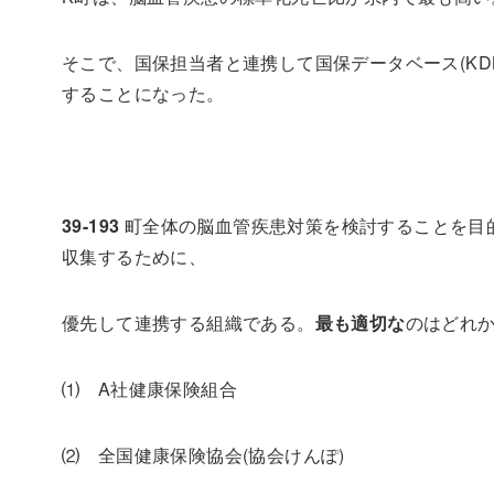
そこで、国保担当者と連携して国保データベース
(KD
することになった。
39-193
町全体の脳血管疾患対策を検討することを目
収集するために、
優先して連携する組織である。
最も適切な
のはどれ
⑴
A
社健康保険組合
⑵ 全国健康保険協会
(
協会けんぽ
)