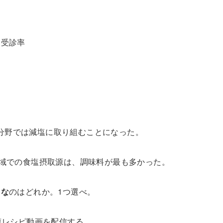
関受診率
分野では減塩に取り組むことになった。
域での食塩摂取源は、調味料が最も多かった。
切な
のはどれか。
1
つ選べ。
塩レシピ動画を配信する。