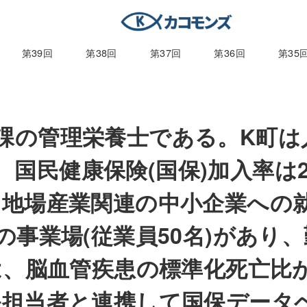
第39回
第38回
第37回
第36回
第35
 K町健康課の管理栄養士である。K町
％、国民健康保険(国保)加入率は
、地場産業関連の中小企業への
事業場(従業員50名)があり
は、脳血管疾患の標準化死亡比
保担当者と連携して国保データ