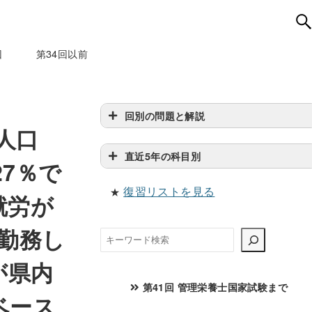
回
第34回以前
回別の問題と解説
は人口
直近5年の科目別
27％で
復習リストを見る
★
就労が
、勤務し
検
索
が県内
第41回 管理栄養士国家試験まで
ベース