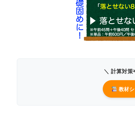
〇
協会けんぽの加入者
＼ 計算対策
教材シ
高齢化率は3